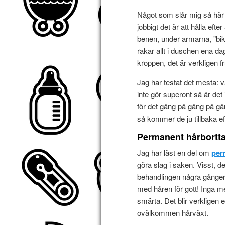
Något som slår mig så här
jobbigt det är att hålla eft
benen, under armarna, "bik
rakar allt i duschen ena d
kroppen, det är verkligen f
Jag har testat det mesta: v
inte gör superont så är det 
för det gång på gång på g
så kommer de ju tillbaka e
Permanent hårbortt
Jag har läst en del om
per
göra slag i saken. Visst, 
behandlingen några gånger, 
med håren för gott! Inga m
smärta. Det blir verkligen 
ovälkommen hårväxt.