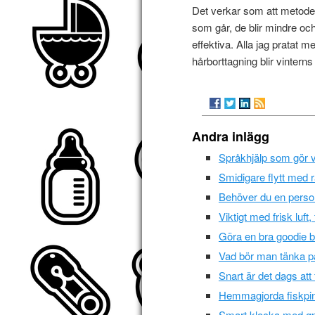
Det verkar som att metoder
som går, de blir mindre o
effektiva. Alla jag pratat 
hårborttagning blir vintern
Andra inlägg
Språkhjälp som gör v
Smidigare flytt med rä
Behöver du en person
Viktigt med frisk luft
Göra en bra goodie 
Vad bör man tänka p
Snart är det dags att 
Hemmagjorda fiskpi
Smart klocka med gp