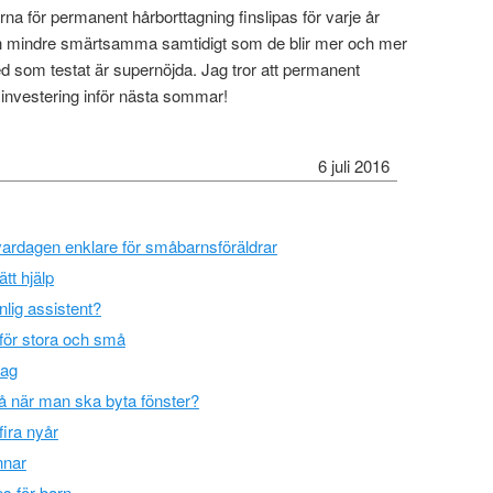
na för permanent hårborttagning finslipas för varje år
ch mindre smärtsamma samtidigt som de blir mer och mer
med som testat är supernöjda. Jag tror att permanent
s investering inför nästa sommar!
6 juli 2016
ardagen enklare för småbarnsföräldrar
tt hjälp
lig assistent?
, för stora och små
bag
å när man ska byta fönster?
fira nyår
nnar
s för barn