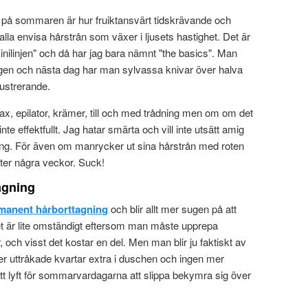
 på sommaren är hur fruiktansvärt tidskrävande och
er alla envisa hårstrån som växer i ljusets hastighet. Det är
inilinjen" och då har jag bara nämnt "the basics". Man
agen och nästa dag har man sylvassa knivar över halva
rustrerande.
ax, epilator, krämer, till och med trådning men om om det
inte effektfullt. Jag hatar smärta och vill inte utsätt amig
ång. För även om manrycker ut sina hårstrån med roten
fter några veckor. Suck!
agning
manent hårborttagning
och blir allt mer sugen på att
det är lite omständigt eftersom man måste upprepa
och visst det kostar en del. Men man blir ju faktiskt av
er uttråkade kvartar extra i duschen och ingen mer
ett lyft för sommarvardagarna att slippa bekymra sig över