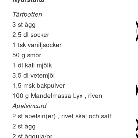
Tårtbotten
3 st ägg
2,5 dl socker
1 tsk vaniljsocker
50 g smör
1 dl kall mjölk
3,5 dl vetemjöl
1,5 msk bakpulver
100 g Mandelmassa Lyx , riven
Apelsincurd
2 st apelsin(er) , rivet skal och saft
2 st ägg
2 st äggula/or